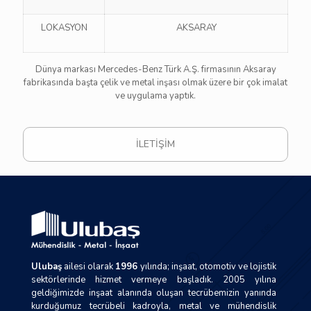
LOKASYON
AKSARAY
Dünya markası Mercedes-Benz Türk A.Ş. firmasının Aksaray
fabrikasında başta çelik ve metal inşası olmak üzere bir çok imalat
ve uygulama yaptık.
İLETİŞİM
Ulubaş
ailesi olarak
1996
yılında; inşaat, otomotiv ve lojistik
sektörlerinde hizmet vermeye başladık. 2005 yılına
geldiğimizde inşaat alanında oluşan tecrübemizin yanında
kurduğumuz tecrübeli kadroyla, metal ve mühendislik