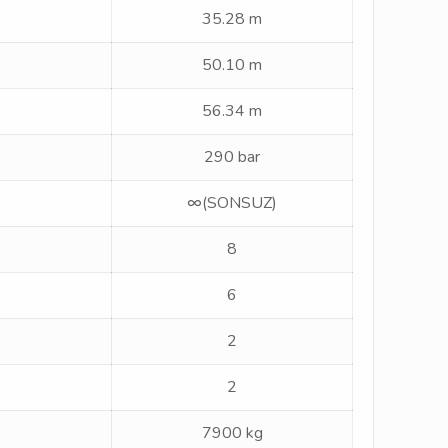
35.28 m
50.10 m
56.34 m
290 bar
∞(SONSUZ)
8
6
2
2
7900 kg