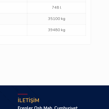
748 l
35100 kg
39480 kg
İLETİŞİM
Erenler Osb Mah. Cumhuriyet