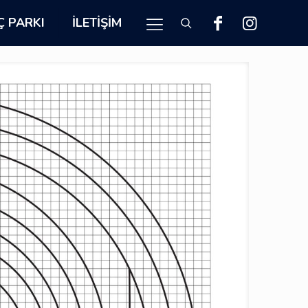
Ç PARKI
İLETIŞIM